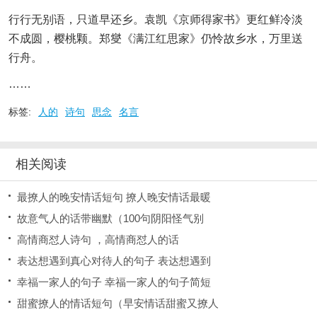
行行无别语，只道早还乡。袁凯《京师得家书》更红鲜冷淡
不成圆，樱桃颗。郑燮《满江红思家》仍怜故乡水，万里送
行舟。
……
标签:
人的
诗句
思念
名言
相关阅读
最撩人的晚安情话短句 撩人晚安情话最暖
故意气人的话带幽默（100句阴阳怪气别
高情商怼人诗句 ，高情商怼人的话
表达想遇到真心对待人的句子 表达想遇到
幸福一家人的句子 幸福一家人的句子简短
甜蜜撩人的情话短句（早安情话甜蜜又撩人