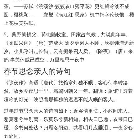
茶。―—苏轼《浣溪沙·簌簌衣巾落枣花》更红鲜冷淡不成
圆，樱桃颗。——郑燮《满江红·思家》机中锦字论长恨，楼
上花枝笑独眠。
5、桑野就耕父，荷锄随牧童。田家占气候，共说此年丰。
《卖痴呆词》（唐）范成大 除夕更阑人不睡，厌禳钝滞迫新
岁。小儿呼叫走长街，云有痴呆召人卖。《除夜》（唐）来
鹄 事关休戚已成空，万里相思一夜中。
春节思念亲人的诗句
《除夜作》高适〔唐代〕旅馆寒灯独不眠，客心何事转凄
然。故乡今夜思千里，霜鬓明朝又一年。翻译：旅馆里透着
凄冷的灯光，映照着那孤独的迟迟不能入眠的客人。
过年过节思念亲人的诗句如下：近乡情更怯，不敢问来人。
悲莫悲兮生别离，乐莫乐兮新相知。相去日已远，衣带日已
缓。乡书何处达？归雁洛阳边。共看明月应垂泪，一夜乡心
五处同。