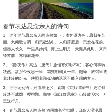
春节表达思念亲人的诗句
1、过年过节思念亲人的诗句如下：戍客望边色，思归多苦
颜。忽闻歌古调，归思欲沾巾。人归落雁后，思发在花前。
但愿人长久，千里共婵娟。海上生明月，天涯共此时。来日
绮窗前，寒梅着花未。
2、《除夜作》高适〔唐代〕旅馆寒灯独不眠，客心何事转
凄然。故乡今夜思千里，霜鬓明朝又一年。翻译：旅馆里透
着凄冷的灯光，映照着那孤独的迟迟不能入眠的客人。
3、行行无别语，只道早还乡。袁凯《京师得家书》更红鲜
冷淡不成圆，樱桃颗。郑燮《满江红思家》仍怜故乡水，万
里送行舟。
4、春节思念亲人的诗句 酒困路长惟欲睡，日高人渴漫思