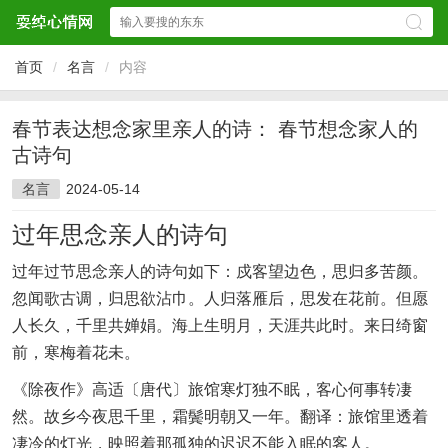
首页
/
名言
/
内容
春节表达想念家里亲人的诗： 春节想念家人的
古诗句
名言
2024-05-14
过年思念亲人的诗句
过年过节思念亲人的诗句如下：戍客望边色，思归多苦颜。
忽闻歌古调，归思欲沾巾。人归落雁后，思发在花前。但愿
人长久，千里共婵娟。海上生明月，天涯共此时。来日绮窗
前，寒梅着花未。
《除夜作》高适〔唐代〕旅馆寒灯独不眠，客心何事转凄
然。故乡今夜思千里，霜鬓明朝又一年。翻译：旅馆里透着
凄冷的灯光，映照着那孤独的迟迟不能入眠的客人。