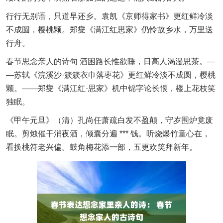
行行无别语，只道早还乡。袁凯《京师得家书》更红鲜冷淡
不成圆，樱桃颗。郑燮《满江红思家》仍怜故乡水，万里送
行舟。
春节思念亲人的诗句 酒困路长惟欲睡，日高人渴漫思茶。―
—苏轼《浣溪沙·簌簌衣巾落枣花》更红鲜冷淡不成圆，樱桃
颗。——郑燮《满江红·思家》机中锦字论长恨，楼上花枝笑
独眠。
《甲午元旦》（清）孔尚任萧疏白发不盈颠，守岁围炉竟废
眠。剪烛催干消夜酒，倾囊分遍 *** 钱。听烧爆竹童心在，
看换桃符老兴偏。鼓角梅花添一部，五更欢笑拜新年。