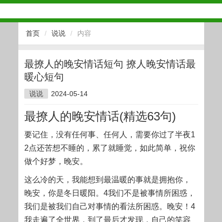
首页
/
说说
/
内容
最撩人的晚安情话短句 撩人晚安情话最
暖心短句
说说
2024-05-14
最撩人的晚安情话(精选63句)
要记住，没有任何事、任何人，需要你过了半夜1
2点还苦想不睡的，累了就睡觉，如此简单，祝你
做个好梦，晚安。
这么冷的天，我能想到最温暖的事就是拥抱你，
晚安，你是冬日暖阳。4我们不是被事情所困惑，
我们是被我们自己对事情的看法所困惑。晚安！4
我走遍了全世界，到了最后才发现，自己的笑容