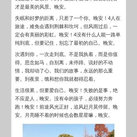
才是最美的风景。晚安。
失眠和好梦的距离，只差了一个你。晚安！4人在
旅途，难免会遇到荆棘和坎坷，但风雨过后，一
定会有美丽的彩虹。晚安！4没有什么人能一路单
纯到底，但要记住，别忘了最初的自己。晚安。
次遇到你，一次走到底。不是我执着，而是你值
得。思念如马，自别离，未停蹄。说好的不动
情，我却动了心。我们的故事，永远的那么重
要。到夜里，饿和想你我就都得忍着。
生活很累，但要爱自己。晚安！失败的是事，绝
不应是人，晚安。没有伞的孩子，必须努力奔
跑！晚安！前途风光正好，追风赶月莫停留。晚
安。月亮睡不着的时候也会数星星嘛，晚安。