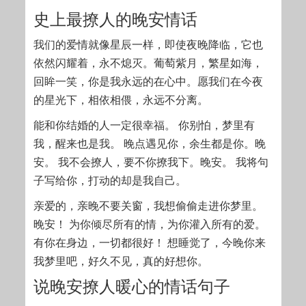
史上最撩人的晚安情话
我们的爱情就像星辰一样，即使夜晚降临，它也
依然闪耀着，永不熄灭。葡萄紫月，繁星如海，
回眸一笑，你是我永远的在心中。愿我们在今夜
的星光下，相依相偎，永远不分离。
能和你结婚的人一定很幸福。 你别怕，梦里有
我，醒来也是我。 晚点遇见你，余生都是你。晚
安。 我不会撩人，要不你撩我下。晚安。 我将句
子写给你，打动的却是我自己。
亲爱的，亲晚不要关窗，我想偷偷走进你梦里。
晚安！ 为你倾尽所有的情，为你灌入所有的爱。
有你在身边，一切都很好！ 想睡觉了，今晚你来
我梦里吧，好久不见，真的好想你。
说晚安撩人暖心的情话句子