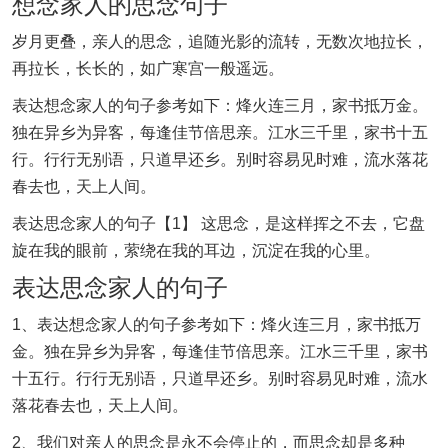
想念家人的思念句子
岁月更叠，亲人的思念，追随光影的流转，无数次地拉长，
再拉长，长长的，如广寒宫一般遥远。
表达想念家人的句子参考如下：烽火连三月，家书抵万金。
独在异乡为异客，每逢佳节倍思亲。江水三千里，家书十五
行。行行无别语，只道早还乡。别时容易见时难，流水落花
春去也，天上人间。
表达思念家人的句子【1】 这思念，是这样挥之不去，它盘
旋在我的眼前，萦绕在我的耳边，沉淀在我的心里。
表达思念家人的句子
1、表达想念家人的句子参考如下：烽火连三月，家书抵万
金。独在异乡为异客，每逢佳节倍思亲。江水三千里，家书
十五行。行行无别语，只道早还乡。别时容易见时难，流水
落花春去也，天上人间。
2、我们对亲人的思念是永不会停止的，而思念却是多种