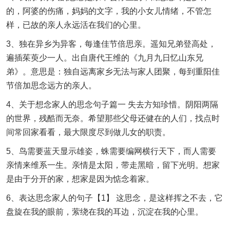
的，阿婆的伤痛，妈妈的文字，我的小女儿情绪，不管怎
样，已故的亲人永远活在我们的心里。
3、独在异乡为异客，每逢佳节倍思亲。遥知兄弟登高处，
遍插茱萸少一人。出自唐代王维的《九月九日忆山东兄
弟》。意思是：独自远离家乡无法与家人团聚，每到重阳佳
节倍加思念远方的亲人。
4、关于想念家人的思念句子篇一 失去方知珍惜。阴阳两隔
的世界，残酷而无奈。希望那些父母还健在的人们，找点时
间常回家看看，最大限度尽到做儿女的职责。
5、鸟需要蓝天显示雄姿，蛛需要编网横行天下，而人需要
亲情来维系一生。亲情是太阳，带走黑暗，留下光明。想家
是由于分开的家，想家是因为惦念着家。
6、表达思念家人的句子【1】 这思念，是这样挥之不去，它
盘旋在我的眼前，萦绕在我的耳边，沉淀在我的心里。