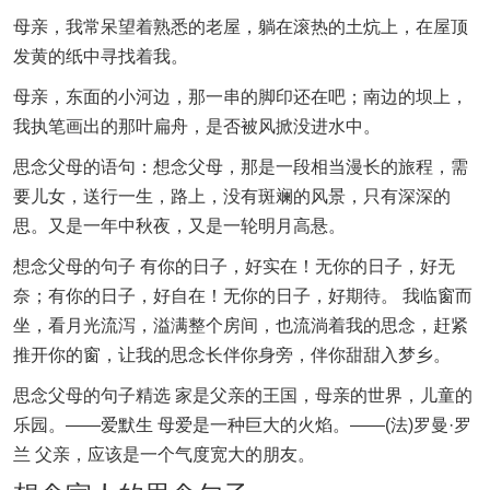
母亲，我常呆望着熟悉的老屋，躺在滚热的土炕上，在屋顶
发黄的纸中寻找着我。
母亲，东面的小河边，那一串的脚印还在吧；南边的坝上，
我执笔画出的那叶扁舟，是否被风掀没进水中。
思念父母的语句：想念父母，那是一段相当漫长的旅程，需
要儿女，送行一生，路上，没有斑斓的风景，只有深深的
思。又是一年中秋夜，又是一轮明月高悬。
想念父母的句子 有你的日子，好实在！无你的日子，好无
奈；有你的日子，好自在！无你的日子，好期待。 我临窗而
坐，看月光流泻，溢满整个房间，也流淌着我的思念，赶紧
推开你的窗，让我的思念长伴你身旁，伴你甜甜入梦乡。
思念父母的句子精选 家是父亲的王国，母亲的世界，儿童的
乐园。——爱默生 母爱是一种巨大的火焰。——(法)罗曼·罗
兰 父亲，应该是一个气度宽大的朋友。