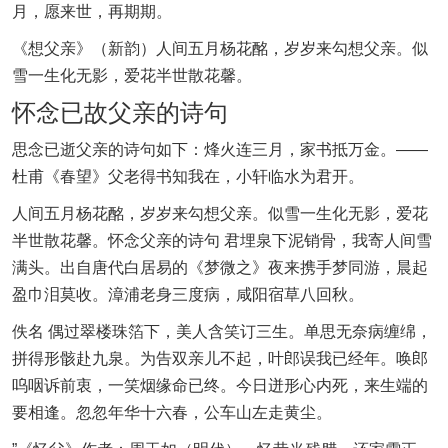
月，愿来世，再期期。
《想父亲》（新韵）人间五月杨花酩，岁岁来勾想父亲。似
雪一生化无影，爱花半世散花馨。
怀念已故父亲的诗句
思念已逝父亲的诗句如下：烽火连三月，家书抵万金。——
杜甫《春望》父老得书知我在，小轩临水为君开。
人间五月杨花酩，岁岁来勾想父亲。似雪一生化无影，爱花
半世散花馨。怀念父亲的诗句 君埋泉下泥销骨，我寄人间雪
满头。出自唐代白居易的《梦微之》夜来携手梦同游，晨起
盈巾泪莫收。漳浦老身三度病，咸阳宿草八回秋。
佚名 偶过翠楼珠箔下，美人含笑订三生。单思无奈病缠绵，
拼得形骸赴九泉。为告双亲儿不起，叶郎误我已经年。唤郎
呜咽诉前衷，一笑烟缘命已终。今日迸形心内死，来生端的
要相逢。忽忽年华十六春，公车山左走黄尘。