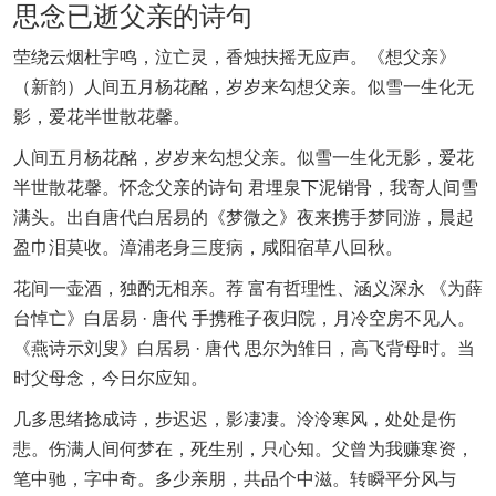
思念已逝父亲的诗句
茔绕云烟杜宇鸣，泣亡灵，香烛扶摇无应声。《想父亲》
（新韵）人间五月杨花酩，岁岁来勾想父亲。似雪一生化无
影，爱花半世散花馨。
人间五月杨花酩，岁岁来勾想父亲。似雪一生化无影，爱花
半世散花馨。怀念父亲的诗句 君埋泉下泥销骨，我寄人间雪
满头。出自唐代白居易的《梦微之》夜来携手梦同游，晨起
盈巾泪莫收。漳浦老身三度病，咸阳宿草八回秋。
花间一壶酒，独酌无相亲。荐 富有哲理性、涵义深永 《为薛
台悼亡》白居易 · 唐代 手携稚子夜归院，月冷空房不见人。
《燕诗示刘叟》白居易 · 唐代 思尔为雏日，高飞背母时。当
时父母念，今日尔应知。
几多思绪捻成诗，步迟迟，影凄凄。泠泠寒风，处处是伤
悲。伤满人间何梦在，死生别，只心知。父曾为我赚寒资，
笔中驰，字中奇。多少亲朋，共品个中滋。转瞬平分风与