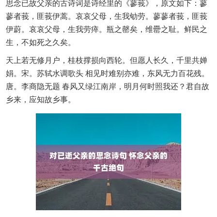
思念已故父亲的古诗词是诗经里的《蓼莪》，原文如下：蓼
蓼者莪，匪莪伊蒿。哀哀父母，生我劬劳。蓼蓼者莪，匪莪
伊蔚。哀哀父母，生我劳瘁。瓶之罄矣，维罍之耻。鲜民之
生，不如死之久矣。
天上若无修月户，桂枝撑损向西轮。但愿人长久，千里共婵
娟。宋。苏轼水调歌头 相见时难别亦难，东风无力百花残。
唐。李商隐无题 春风又绿江南岸，明月何时照我还？君自故
乡来，应知故乡事。