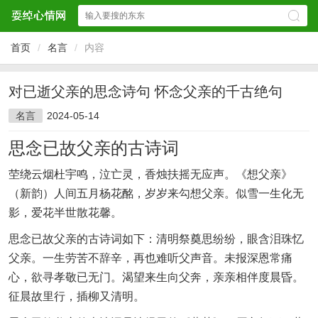
首页
/
名言
/
内容
对已逝父亲的思念诗句 怀念父亲的千古绝句
名言
2024-05-14
思念已故父亲的古诗词
茔绕云烟杜宇鸣，泣亡灵，香烛扶摇无应声。《想父亲》
（新韵）人间五月杨花酩，岁岁来勾想父亲。似雪一生化无
影，爱花半世散花馨。
思念已故父亲的古诗词如下：清明祭奠思纷纷，眼含泪珠忆
父亲。一生劳苦不辞辛，再也难听父声音。未报深恩常痛
心，欲寻孝敬已无门。渴望来生向父奔，亲亲相伴度晨昏。
征晨故里行，插柳又清明。