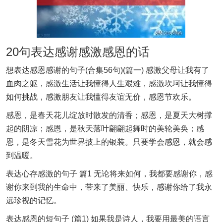
20句表达感谢感激感恩的话
想表达感恩感谢的句子(合集56句)(篇一) 感激父母让我有了
血肉之躯，感激生活让我懂得人生艰难，感激坎坷让我懂得
如何挑战，感激朋友让我懂得友谊无价，感恩节欢乐。
感恩，是春天花儿绽放时散发的清香；感恩，是夏天大树撑
起的阴凉；感恩，是秋天落叶翩翩起舞时的美轮美奂；感
恩，是冬天雪花为世界披上的银装。只要学会感恩，就会感
到温暖。
表达心存感激的句子 篇1 无论将来如何，我都要感谢你，感
谢你来到我的生命中，带来了美丽、快乐，感谢你给了我永
远珍视的记忆。
表达感恩的短句子 (篇1) 如果我是诗人，我要用最美的语言