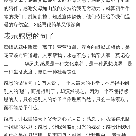
感恩父母，感谢父母多年来的养育之恩，感谢父母不弃不离
的陪伴，感谢父母如山般的支持给我无穷动力，就算初生牛
犊的我们，乱闯乱撞，知道遍体鳞伤，他们依旧给予我们温
暖的疗伤室。 3感恩很简单又很深奥。
表示感恩的句子
蜜蜂从花中啜蜜，离开时营营道谢。浮夸的蝴蝶却相信，是
花应该向它道谢。人家帮我，永志不忘；我帮人家，莫记心
上。—— 华罗庚 感恩是一种文化素养，是一种思想境界，是
一种生活态度，更是一种社会责任。
感恩的话语句子1 有人说，一个人最大的不幸，不是得不到
别人的“恩”，而是得到了，却漠然视之。因为一个不懂得感
恩的人，只会把别人的给予当作理所当然，只会一味索取，
而不能给予什么。
感恩，让我懂得天下父母之心尤为贵；感恩，让我懂得承膝
于祖辈的乐趣；感恩，让我领略到阳光的妩媚；感恩让我明
的什么是披肝沥胆，风雨同舟；感恩，让我明白。 我支持