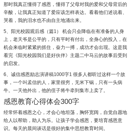
那时我真正懂得了感恩，懂得了父母对我的爱和父母背后的
辛酸，让我真正知道了爱应该怎样表达。看着他们述说着、
哭着，我的泪水也不由自主地涌出来。
5、阳光校园观后感（篇1） 机会只会降临在有准备的人身
上，老天爷是公平的，只有平时有付出，全身心的投入，在
机会来临时紧紧的抓住，奋力一搏，成功才会出现。这是我
看完《阳光校园我们是好伙伴》主题二中马云的故事后受到
的启发。
6、诚信感恩励志演讲稿1000字1 很多人都听过这样一个故
事，一个叫孟信的人，家里很穷，无米下锅，只有一头病
牛。一天他外出，他的侄子将牛牵到集市上卖了。
感恩教育心得体会300字
经常怀着感恩之心，才会心地坦荡，胸怀宽阔，自觉自愿地
给人以帮助，助人为乐。让孩子学会感恩，要培育感恩意
识。每天的晨间谈话是很好的集中思想教育时间。