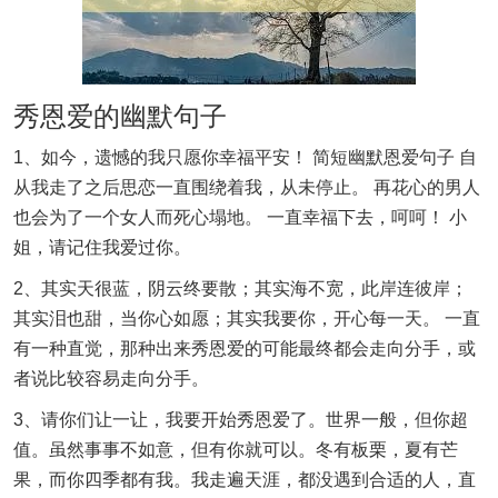
秀恩爱的幽默句子
1、如今，遗憾的我只愿你幸福平安！ 简短幽默恩爱句子 自
从我走了之后思恋一直围绕着我，从未停止。 再花心的男人
也会为了一个女人而死心塌地。 一直幸福下去，呵呵！ 小
姐，请记住我爱过你。
2、其实天很蓝，阴云终要散；其实海不宽，此岸连彼岸；
其实泪也甜，当你心如愿；其实我要你，开心每一天。 一直
有一种直觉，那种出来秀恩爱的可能最终都会走向分手，或
者说比较容易走向分手。
3、请你们让一让，我要开始秀恩爱了。世界一般，但你超
值。虽然事事不如意，但有你就可以。冬有板栗，夏有芒
果，而你四季都有我。我走遍天涯，都没遇到合适的人，直