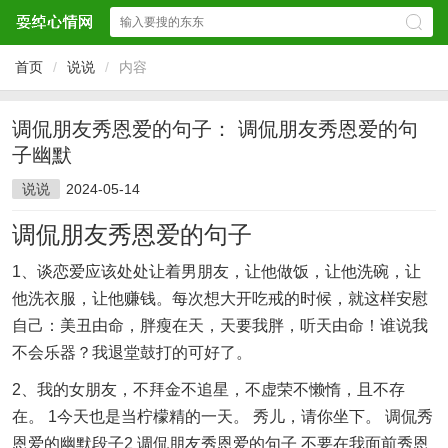
首页
/
说说
/
内容
调侃朋友秀恩爱的句子： 调侃朋友秀恩爱的句
子幽默
说说
2024-05-14
调侃朋友秀恩爱的句子
1、谈恋爱应该处处让着男朋友，让他做饭，让他洗碗，让
他洗衣服，让他赚钱。每次想大开吃戒的时候，就这样安慰
自己：美丑由命，胖瘦在天，天要我胖，听天由命！谁说我
不会乐器？我退堂鼓打的可好了。
2、我的女朋友，不拜金不追星，不虚荣不懒惰，且不存
在。 1今天也是当柠檬精的一天。 秀儿，请你坐下。 调侃秀
恩爱的幽默段子2 调侃朋友秀恩爱的句子 不要在我面前秀恩