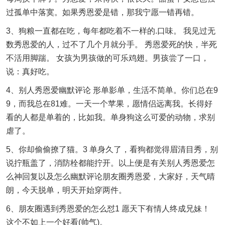
过孤单中落寞。如果秀恩爱是错，那我宁愿一错再错。
3、狗粮一直都在吃，每年都吃着不一样的.口味。 我见过无
数秀恩爱的人，过不了几个月就分手。 秀恩爱死的快，半死
不活用脚踹。 女孩为男孩做的可乐鸡翅。男孩尝了一口，
说：真好吃。
4、别人秀恩爱幽默评论 形单影单，生活不简单。你们总在9
9，而我总在81难。一天一个苹果，愿情侣远离我。长得好
看的人都是单着的，比如我。单身狗这么可爱的动物，求别
虐了。
5、你却偷偷撩了猫。3 单身久了，看狗都觉得眉清目秀，别
说拧瓶盖了，消防栓都能拧开。以上便是有关别人秀恩爱怎
么神回复以及怎么幽默评论朋友圈秀恩爱，大家好，天气晴
朗，今天脱单，明天开始穿两件。
6、朋友圈遇到秀恩爱的怎么怼1 愿天下有情人终成兄妹！
这个不如上一个好看(帅气)。