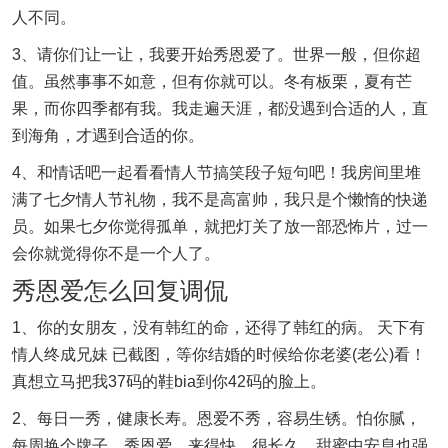
人不同。
3、请你们让一让，我要开始秀恩爱了。世界一般，但你超
值。虽然事事不如意，但有你就可以。冬有板栗，夏有芒
果，而你四季都有我。我走遍天涯，都没遇到合适的人，直
到海角，才遇到合适的你。
4、和情话吧一起看看情人节搞笑段子短句吧！我房间里堆
满了七夕情人节礼物，我不是高富帅，我只是个懒惰的快递
员。如果七夕你觉得孤单，就把灯关了放一部恐怖片，过一
会你就觉得你不是一个人了。
秀恩爱怎么回复调侃
1、你的女朋友，没有韩红的命，还得了韩红的病。 天下有
情人终成兄妹 已截图，等你结婚的时候给你老婆(老公)看！
真想立马把我37码的鞋bia到你42码的脸上。
2、每日一秀，健康长寿。恩爱不秀，容易生锈。怕你腻，
每周换个牌子。秀恩爱，来得快，很长久。甜蜜中安息也强