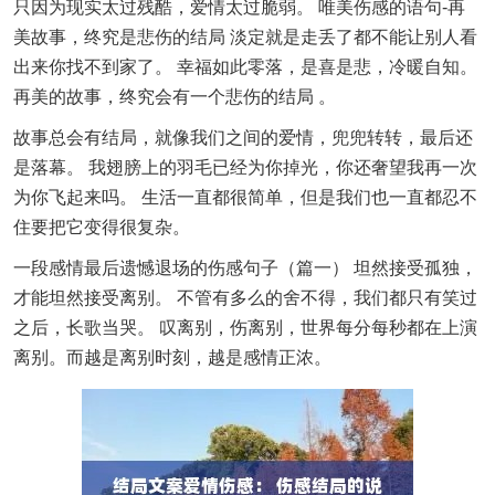
只因为现实太过残酷，爱情太过脆弱。 唯美伤感的语句-再
美故事，终究是悲伤的结局 淡定就是走丢了都不能让别人看
出来你找不到家了。 幸福如此零落，是喜是悲，冷暖自知。
再美的故事，终究会有一个悲伤的结局 。
故事总会有结局，就像我们之间的爱情，兜兜转转，最后还
是落幕。 我翅膀上的羽毛已经为你掉光，你还奢望我再一次
为你飞起来吗。 生活一直都很简单，但是我们也一直都忍不
住要把它变得很复杂。
一段感情最后遗憾退场的伤感句子（篇一） 坦然接受孤独，
才能坦然接受离别。 不管有多么的舍不得，我们都只有笑过
之后，长歌当哭。 叹离别，伤离别，世界每分每秒都在上演
离别。而越是离别时刻，越是感情正浓。