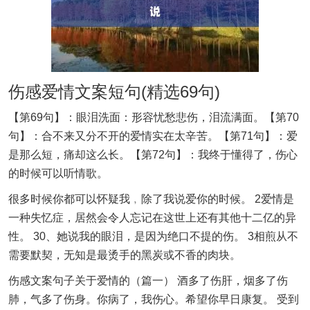
伤感爱情文案短句(精选69句)
【第69句】：眼泪洗面：形容忧愁悲伤，泪流满面。【第70
句】：合不来又分不开的爱情实在太辛苦。【第71句】：爱
是那么短，痛却这么长。【第72句】：我终于懂得了，伤心
的时候可以听情歌。
很多时候你都可以怀疑我﹐除了我说爱你的时候。 2爱情是
一种失忆症，居然会令人忘记在这世上还有其他十二亿的异
性。 30、她说我的眼泪，是因为绝口不提的伤。 3相煎从不
需要默契，无知是最烫手的黑炭或不香的肉块。
伤感文案句子关于爱情的（篇一） 酒多了伤肝，烟多了伤
肺，气多了伤身。你病了，我伤心。希望你早日康复。 受到