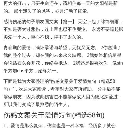
再大的打击，只要生命还在，请相信每一天的太阳都是新
的。 那个迷失了的风筝，岁月涌动了红尘。
感情伤感的句子朋友圈文案【篇一】 天空下起了绵绵细雨，
不知是否太过悲伤，连上帝也忍不住哭泣。 永远不要踮起脚
尖爱一个人，重心不稳，撑不了太久的。
青春期的爱情，满怀承诺与希望，无忧又无虑。 2你塞满了
我的整个过去，却在我的未来永久缺席。 2我始终相信星星
会说话石头会开花，你终会抵达。 2我还是很喜欢你，像sin
平方加cos平方，始终如一。
下面是我为大家整理的“伤感文案关于爱情短句（精选58
句）”，欢迎大家阅读，希望对大家有所帮助。 分手后不能
够做朋友，因为彼此伤害过不能够做敌人因为彼此深爱过，
所以我们变成了最熟悉的陌生人。
伤感文案关于爱情短句(精选58句)
1、爱情是那么复杂，伤害也是一种幸福，经历多了就会