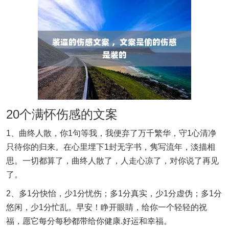
20个满怀伤感的文案
1、曲终人散，你1句等我，我便弃了万千繁华，守1心清净
只待你的归来。在心里埋下1封无字书，隽写流年，淡描相
思。一切都算了，曲终人散了，人走心凉了，对你说了再见
了。
2、多1分快怡，少1分忧伤；多1分真实，少1分虚伪；多1分
悠闲，少1分忙乱。早安！睁开眼睛，给你一个轻轻的祝
福，愿它每分每秒都带给你健康.好运和幸福。