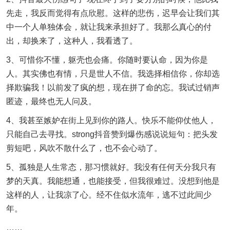
先走，我反而觉得有点欣慰。这样的悲伤，迟早会让我们其
中一个人单独体会，就让我来承担好了。我那么真心的付
出，却换来了，这种人，我看透了。
3、可惜你不懂，躯壳也会痛。你随时要认命，因为你是
人。其实佛也有情，只是世人不信。我选择相信你，你却选
择欺骗我！以前发了疯的想，现在拼了命的忘。我试过销声
匿迹，最终也无人问及。
4、我甚至嫉妒在街上见到你的路人。快乐不能仰仗他人，
只能自己去寻找。strong抖音赞到爆伤感说说短句：把头发
剪短吧，风吹不散什么了，也不会心动了。
5、孤独是人生常态，那习惯就好。我没有任何天分我只有
梦的天真。我能想通，也能接受，但我很难过。没想到他是
这样的人，让我凉了心。经不住似水流年，逃不过此间少
年。
……