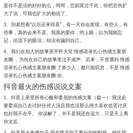
是你不是活的好好的么，呵呵，悲剧莫过于此，你把悲伤扩
大了说，可我也扩大的相信了。
3、别老想着“以后还来得及”，有一天你会发现，有些人，有
些事，真的会来不及。我真的爱你，闭上眼，以为我能忘
记，但流下的眼泪，却没有骗到自己。
4、我们在别人的故事里开怀大笑 情感语录扎心伤感文案朋
友圈 ，为何在自己的故事里泣不成声。后来，不管遇到 情感
语录扎心伤感文案朋友圈 了多少人，都只能叹息，不是 情感
语录扎心伤感文案朋友圈 你。
抖音最火的伤感说说文案
1、抖音上承受所有心酸和委屈的伤感文案（篇一） 我没必
要委屈自己去讨好任何人况且我也没那么伟大喜欢也罢讨厌
也好我不在乎。 你误解了，并不是我还在远方，只是天上离
你太近。
2、抖音最火伤感句子 现在终于到了要分别的时候，他比我