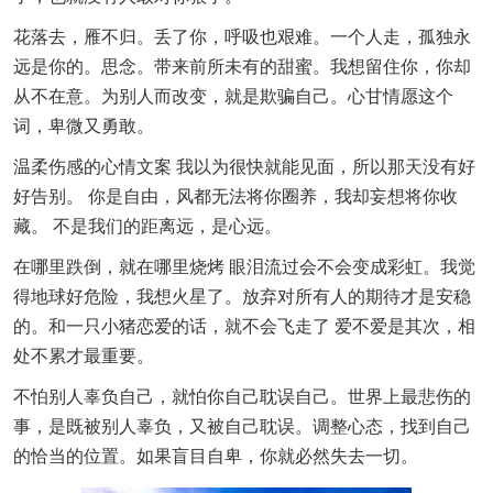
花落去，雁不归。丢了你，呼吸也艰难。一个人走，孤独永
远是你的。思念。带来前所未有的甜蜜。我想留住你，你却
从不在意。为别人而改变，就是欺骗自己。心甘情愿这个
词，卑微又勇敢。
温柔伤感的心情文案 我以为很快就能见面，所以那天没有好
好告别。 你是自由，风都无法将你圈养，我却妄想将你收
藏。 不是我们的距离远，是心远。
在哪里跌倒，就在哪里烧烤 眼泪流过会不会变成彩虹。我觉
得地球好危险，我想火星了。放弃对所有人的期待才是安稳
的。和一只小猪恋爱的话，就不会飞走了 爱不爱是其次，相
处不累才最重要。
不怕别人辜负自己，就怕你自己耽误自己。世界上最悲伤的
事，是既被别人辜负，又被自己耽误。调整心态，找到自己
的恰当的位置。如果盲目自卑，你就必然失去一切。