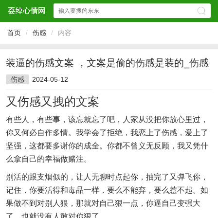
首页
/
伤感
/
内容
装逼的伤感文案 ，文案是偷的伤感是装的_伤感
伤感
2024-05-12
又伤感又拽的文案
有些人，有些事，该忘就忘了吧，人家从没把你放心里过，
你又何必自作多情。我学会了拒绝，我恋上了伤感，爱上了
坚强，这都要多谢你的成全。你都不曾义无反顾，我又凭什
么拿自己的幸福做赌注。
别活的跟支烟似的，让人无聊时点起你，抽完了又弹飞你，
记住，你要活得和毒品一样，要么不能弃，要么惹不起。如
果做不到对别人狠，那就对自己狠一点，你逼自己变强大
了，也就没有人敢对你狠了。