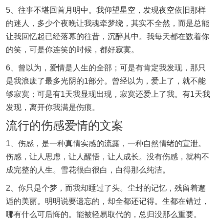
5、往事不堪回首月明中。我仰望星空，发现夜空依旧那样
的迷人，多少个夜晚让我魂牵梦绕，其实不全然，而是总能
让我回忆起已经落幕的往昔，沉醉其中。我每天都在数着你
的笑，可是你连笑的时候，都好寂寞。
6、曾以为，爱情是人生的全部；可是有肯定我发现，那只
是我浪废了最多光阴的1部分。曾经以为，爱上了，就不能
够寂寞；可是有1天我显现出现，寂寞还爱上了我。有1天我
发现，离开你我满是伤痕。
流行的伤感爱情的文案
1、伤感，是一种真情实感的流露，一种自然情绪的宣泄。
伤感，让人思虑，让人醒悟，让人成长。没有伤感，就构不
成完整的人生。雪花很白很白，白得那么纯洁。
2、你只是个梦，而我却睡过了头。尘封的记忆，残留着邂
逅的美丽。明明说要遗忘的，却全都还记得。生都在错过，
哪有什么可后悔的。能被轻易取代的，总归没那么重要。