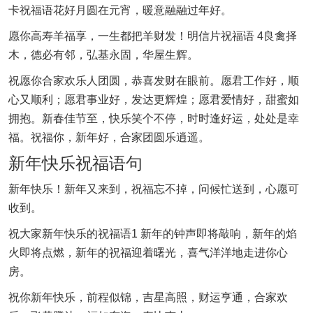
卡祝福语花好月圆在元宵，暖意融融过年好。
愿你高寿羊福享，一生都把羊财发！明信片祝福语 4良禽择
木，德必有邻，弘基永固，华屋生辉。
祝愿你合家欢乐人团圆，恭喜发财在眼前。愿君工作好，顺
心又顺利；愿君事业好，发达更辉煌；愿君爱情好，甜蜜如
拥抱。新春佳节至，快乐笑个不停，时时逢好运，处处是幸
福。祝福你，新年好，合家团圆乐逍遥。
新年快乐祝福语句
新年快乐！新年又来到，祝福忘不掉，问候忙送到，心愿可
收到。
祝大家新年快乐的祝福语1 新年的钟声即将敲响，新年的焰
火即将点燃，新年的祝福迎着曙光，喜气洋洋地走进你心
房。
祝你新年快乐，前程似锦，吉星高照，财运亨通，合家欢