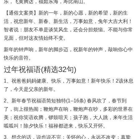
乐，飞黄腾达，福如东海，寿比南山。
【通俗文案类】新的一年，新的心愿，新的希望，新的生
活，祝您新年、新春、新生活，万事如意，兔年大吉大利！
智者说：朋友不单是谈笑风生，还会分担烦恼。不能与你常
见面，但对这友情始终不变。
新年的钟声响，新年的脚步迈，祝新年的钟声，敲响你心中
快乐的音符。
过年祝福语(精选32句)
1、祝爸爸妈妈健康、快乐，万事如意！新年快乐！2该休息
了，今天是父亲的新年。
2、新年春节祝福语简短独特(1--16条) 春风吹了，春节到
了，街上很热闹；鞭炮声在响，鞭炮声在吵，多彩的世界在
美；祝你笑语欢腾，锣鼓喧天；孩子跑，大人跳，来年生活
呱呱叫！除夕快乐！福禄都进来，快乐又开怀。
3、想念的话，说也说不完；关怀的心，永远不改变；真挚