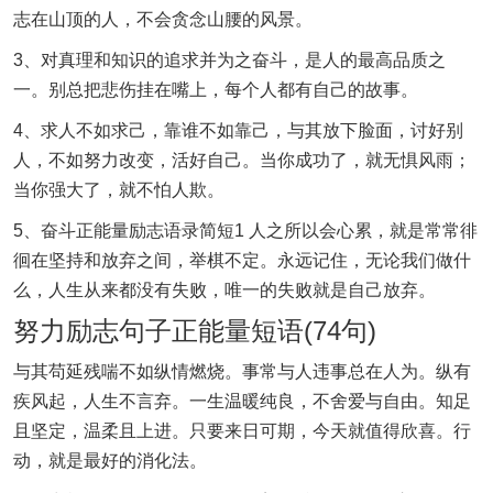
志在山顶的人，不会贪念山腰的风景。
3、对真理和知识的追求并为之奋斗，是人的最高品质之
一。别总把悲伤挂在嘴上，每个人都有自己的故事。
4、求人不如求己，靠谁不如靠己，与其放下脸面，讨好别
人，不如努力改变，活好自己。当你成功了，就无惧风雨；
当你强大了，就不怕人欺。
5、奋斗正能量励志语录简短1 人之所以会心累，就是常常徘
徊在坚持和放弃之间，举棋不定。永远记住，无论我们做什
么，人生从来都没有失败，唯一的失败就是自己放弃。
努力励志句子正能量短语(74句)
与其苟延残喘不如纵情燃烧。事常与人违事总在人为。纵有
疾风起，人生不言弃。一生温暖纯良，不舍爱与自由。知足
且坚定，温柔且上进。只要来日可期，今天就值得欣喜。行
动，就是最好的消化法。