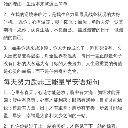
始的理由，生活本来就这么简单。
2、在我的逆境来临时，是我生命力量最具战备状况的大好
时机。 愿你，心有温暖，朝向阳光；愿你，勇敢去爱，认真
期待；愿你，认真生活，不负自己。 熬过最苦的日子，做最
酷的自己。
3、.如果你越来越冷漠，你以为你成长了，但其实没有。长
大应该是变得温柔，对全世界都温柔。每日一言正能量句子
没有目标的人永远为有目标的人去努力。人生最重要的价值
是心灵的幸福，而不是任何身外之物。
每天努力励志正能量早安语短句
1、心里有春天，心花才能怒放；胸中有大海，胸怀才能开
阔；腹中有良策，处事才能利落；眼睛有炯神，目光才能敏
锐；臂膀有力量，出手才有重拳；脚步有节奏，步履才能轻
盈。早安！幸福是太多和太少之间的一站。
2、也许你错过了上一站的美好，才遇见了下一站的惊喜。