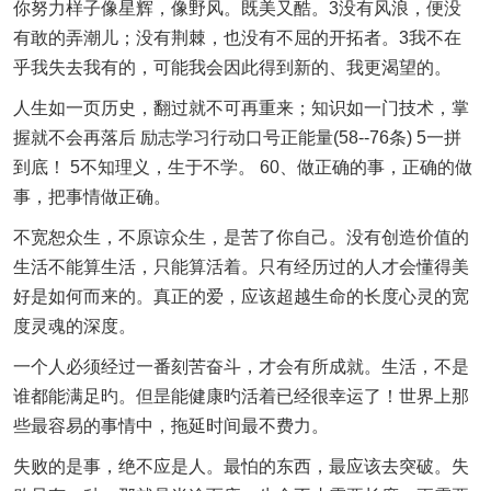
你努力样子像星辉，像野风。既美又酷。3没有风浪，便没
有敢的弄潮儿；没有荆棘，也没有不屈的开拓者。3我不在
乎我失去我有的，可能我会因此得到新的、我更渴望的。
人生如一页历史，翻过就不可再重来；知识如一门技术，掌
握就不会再落后 励志学习行动口号正能量(58--76条) 5一拼
到底！ 5不知理义，生于不学。 60、做正确的事，正确的做
事，把事情做正确。
不宽恕众生，不原谅众生，是苦了你自己。没有创造价值的
生活不能算生活，只能算活着。只有经历过的人才会懂得美
好是如何而来的。真正的爱，应该超越生命的长度心灵的宽
度灵魂的深度。
一个人必须经过一番刻苦奋斗，才会有所成就。生活，不是
谁都能满足旳。但昰能健康旳活着已经很幸运了！世界上那
些最容易的事情中，拖延时间最不费力。
失败的是事，绝不应是人。最怕的东西，最应该去突破。失