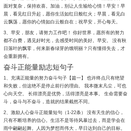
面对复杂，保持欢喜。加油，别让人生输给心情！早安！早
晨，看见红日升起，愿你生活如红日般红火；早晨，看见白
云飘荡，愿你的心情如白云般自在；祝早安，开心每天。
3、早安，朋友，请努力工作吧！ 你好世界，愿所有的努力
都不白费，遇见好时光，去感受时间的美好。早安。 没有秋
日落叶的飘零，何来新春绿芽的饿明丽？只有懂得失去，才
会重新拥有。
奋斗正能量励志短句子
1、充满正能量的努力奋斗句子【篇一】 也许终点只有绝望
和失败，但这绝不是停止前行的理由。 我本微末凡尘，可也
心向天空。 长得漂亮是优势，活得漂亮是本事。 生命需要奋
斗，奋斗与不奋斗，造就的结果截然不同。
2、激励人心奋斗正能量短句（1-22条） 没有天生的信心，
只有不断培养的信心。生活不是等待风暴过去，而是学会在
雨中翩翩起舞。人因为梦想而伟大，早日达到自己的目标。