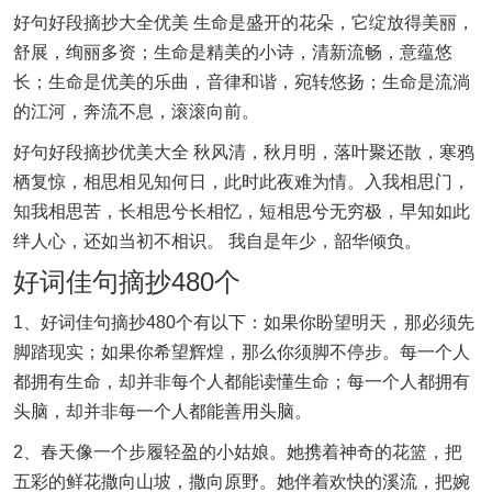
好句好段摘抄大全优美 生命是盛开的花朵，它绽放得美丽，
舒展，绚丽多资；生命是精美的小诗，清新流畅，意蕴悠
长；生命是优美的乐曲，音律和谐，宛转悠扬；生命是流淌
的江河，奔流不息，滚滚向前。
好句好段摘抄优美大全 秋风清，秋月明，落叶聚还散，寒鸦
栖复惊，相思相见知何日，此时此夜难为情。入我相思门，
知我相思苦，长相思兮长相忆，短相思兮无穷极，早知如此
绊人心，还如当初不相识。 我自是年少，韶华倾负。
好词佳句摘抄480个
1、好词佳句摘抄480个有以下：如果你盼望明天，那必须先
脚踏现实；如果你希望辉煌，那么你须脚不停步。每一个人
都拥有生命，却并非每个人都能读懂生命；每一个人都拥有
头脑，却并非每一个人都能善用头脑。
2、春天像一个步履轻盈的小姑娘。她携着神奇的花篮，把
五彩的鲜花撒向山坡，撒向原野。她伴着欢快的溪流，把婉