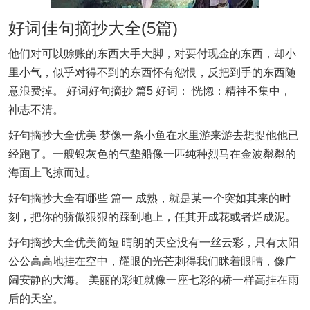
好词佳句摘抄大全(5篇)
他们对可以赊账的东西大手大脚，对要付现金的东西，却小
里小气，似乎对得不到的东西怀有怨恨，反把到手的东西随
意浪费掉。 好词好句摘抄 篇5 好词： 恍惚：精神不集中，
神志不清。
好句摘抄大全优美 梦像一条小鱼在水里游来游去想捉他他已
经跑了。一艘银灰色的气垫船像一匹纯种烈马在金波粼粼的
海面上飞掠而过。
好句摘抄大全有哪些 篇一 成熟，就是某一个突如其来的时
刻，把你的骄傲狠狠的踩到地上，任其开成花或者烂成泥。
好句摘抄大全优美简短 晴朗的天空没有一丝云彩，只有太阳
公公高高地挂在空中，耀眼的光芒刺得我们眯着眼睛，像广
阔安静的大海。 美丽的彩虹就像一座七彩的桥一样高挂在雨
后的天空。