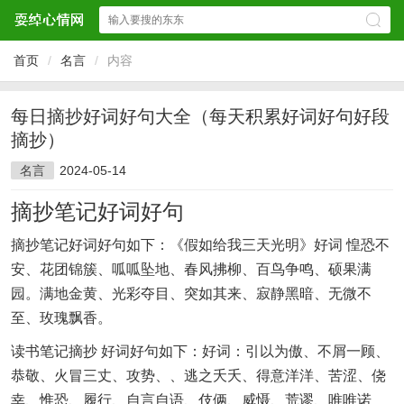
首页
/
名言
/
内容
每日摘抄好词好句大全（每天积累好词好句好段
摘抄）
名言
2024-05-14
摘抄笔记好词好句
摘抄笔记好词好句如下：《假如给我三天光明》好词 惶恐不
安、花团锦簇、呱呱坠地、春风拂柳、百鸟争鸣、硕果满
园。满地金黄、光彩夺目、突如其来、寂静黑暗、无微不
至、玫瑰飘香。
读书笔记摘抄 好词好句如下：好词：引以为傲、不屑一顾、
恭敬、火冒三丈、攻势、、逃之夭夭、得意洋洋、苦涩、侥
幸、惟恐、履行、自言自语、伎俩、威慑、荒谬、唯唯诺