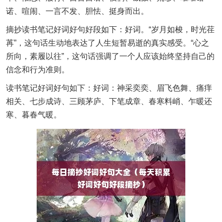
诺、喧闹、一言不发、胆怯、挺身而出。
摘抄读书笔记好词好句好段如下：好词。“岁月如梭，时光荏
苒”，这句话生动地表达了人生短暂易逝的真实感受。“心之
所向，素履以往”，这句话强调了一个人应该始终坚持自己的
信念和行为准则。
读书笔记好词好句如下：好词：神采奕奕、眉飞色舞、痛痒
相关、七步成诗、三顾茅庐、下笔成章、春寒料峭、乍暖还
寒、暮春气暖。