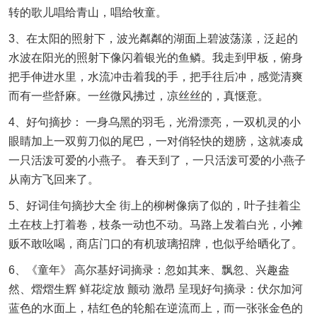
转的歌儿唱给青山，唱给牧童。
3、在太阳的照射下，波光粼粼的湖面上碧波荡漾，泛起的
水波在阳光的照射下像闪着银光的鱼鳞。我走到甲板，俯身
把手伸进水里，水流冲击着我的手，把手往后冲，感觉清爽
而有一些舒麻。一丝微风拂过，凉丝丝的，真惬意。
4、好句摘抄： 一身乌黑的羽毛，光滑漂亮，一双机灵的小
眼睛加上一双剪刀似的尾巴，一对俏轻快的翅膀，这就凑成
一只活泼可爱的小燕子。 春天到了，一只活泼可爱的小燕子
从南方飞回来了。
5、好词佳句摘抄大全 街上的柳树像病了似的，叶子挂着尘
土在枝上打着卷，枝条一动也不动。马路上发着白光，小摊
贩不敢吆喝，商店门口的有机玻璃招牌，也似乎给晒化了。
6、《童年》 高尔基好词摘录：忽如其来、飘忽、兴趣盎
然、熠熠生辉 鲜花绽放 颤动 激昂 呈现好句摘录：伏尔加河
蓝色的水面上，桔红色的轮船在逆流而上，而一张张金色的