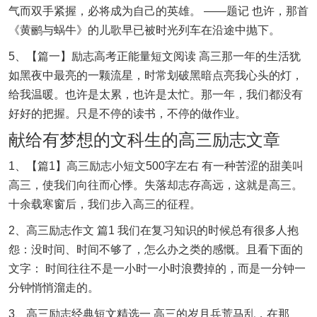
气而双手紧握，必将成为自己的英雄。 ——题记 也许，那首
《黄鹂与蜗牛》的儿歌早已被时光列车在沿途中抛下。
5、【篇一】励志高考正能量短文阅读 高三那一年的生活犹
如黑夜中最亮的一颗流星，时常划破黑暗点亮我心头的灯，
给我温暖。也许是太累，也许是太忙。那一年，我们都没有
好好的把握。只是不停的读书，不停的做作业。
献给有梦想的文科生的高三励志文章
1、【篇1】高三励志小短文500字左右 有一种苦涩的甜美叫
高三，使我们向往而心悸。失落却志存高远，这就是高三。
十余载寒窗后，我们步入高三的征程。
2、高三励志作文 篇1 我们在复习知识的时候总有很多人抱
怨：没时间、时间不够了，怎么办之类的感慨。且看下面的
文字： 时间往往不是一小时一小时浪费掉的，而是一分钟一
分钟悄悄溜走的。
3、高三励志经典短文精选一 高三的岁月兵荒马乱，在那