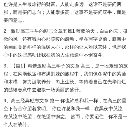
也许是人生最难得的财富。人能走多远，这话不是要问两
脚，而是要问志向；人能攀多高，这事不是要问双手，而是
要问意志。
2、激励高三学生的励志文章五篇1 蓝蓝的天，白白的云，微
微的风，还有我内心那暖暖的感动，坐在写字桌前，脑海中
的画面竟是那样的温暖人心，那样的让人难以忘怀，也是我
心中的这些感动让我在我的人生旅途中不懈奋斗。
3、【篇1】精选激励高三学子的文章 高三，是一段艰难的旅
程，在风雨载途和布满荆棘的旅程中，我们像冬泥中的紫藤
和木槿，努力汲取养分，向上生长。等待着自己在光华灿烂
的缱绻春意中去迎接一场美丽的盛开。
4、高三经典励志文章 篇一 你也许总和我一样，在高三的星
空下苦苦守望着黎明。 你也许总和我一样，在黑夜中哭泣，
在哭泣中绝望，在绝望中懈怠。 然而，你要记住，你不是一
个人在战斗。