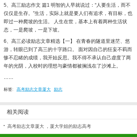
5、高三励志作文 篇1 明智的人早就说过：“人要生活，而不
仅仅是生存。”生活，实际上就是要人们有追求，有目标，也
即过一种爬坡的生活。 人生在世，基本上有着两种生活状
态，一是爬坡，一是下坡。
6、高三必读励志文章精选【一】 在青春的隧道里迷茫、悠
游，转眼已到了高三的十字路口。 面对因自己的狂妄不羁而
惨不忍睹的成绩，我开始反思。我不得不承认自己虚度了两
年的光阴，入校时的理想与豪情都被搁浅在了沙滩上。
……
标签:
高考励志文章厦大
励志
相关阅读
高考励志文章厦大 ，厦大学姐的励志高考