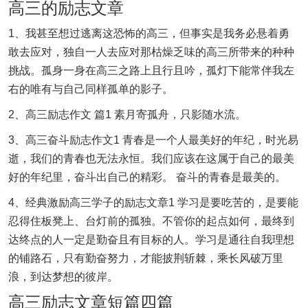
高三的励志文章
1、我甚至想过逃离这恐怖的高三，但事实是我务必悬着勇
敢去应对，独自一人去应对那枯燥乏味的高三所带来的种种
挑战。孤身一身在高三之路上且行且吟，孤灯下能常伴我左
右的唯有与自己同样孤单的影子。
2、高三励志作文 篇1 素月寄孤舟，只影随水流。
3、高三奋斗励志作文1 青春是一个人最美好的年纪，时光易
逝，我们的青春也无法永恒。我们应该在这属于自己的最美
好的年纪里，奋斗出自己的精彩。 奋斗的青春是最美的。
4、经典激励高三学子的励志文章1 学习是要吃苦的，是要能
忍得住板凳上、台灯前的孤独。不管你的起点如何，最终到
达终点的人一定是勤奋且有目标的人。学习是通往自我理想
的铺路石，只有勤奋努力，才能披荆斩棘，乘长风破万里
浪，到达梦想的彼岸。
高三励志文章短篇四篇