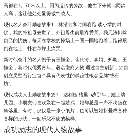
高都在1。70米以上。因为遗传的缘故，他生下来就比同龄
人高，这让他处处显得傲气凌人。
现代名人奋斗励志故事1：林清玄和时间赛跑 读小学的时
候，我的外祖母去世了。外祖母生前最疼爱我。我无法排除
自己的忧伤，每天在学校的操场上一圈一圈地跑着，跑得累
倒在地上，扑在草坪上痛哭。
新时代奋斗的名人例子有王恒奎、崔庆涛、李娟、郑璇。王
恒奎，新时代优秀青年、著名徽商人物 通过自主创新，独自
创立灵璧石行业首个具有代表性的试验性概念品牌“磬石
坊”。
现代成功人士励志故事篇1：达利娅.格里 5岁那年，她上幼
儿园。小朋友们喜欢聚在一起嬉戏，她却总是一声不响坐在
角落里。有时，仅仅是一张小纸片，也可以被她折叠成各种
各样的形状，一副乐此不疲的模样。
成功励志的现代人物故事