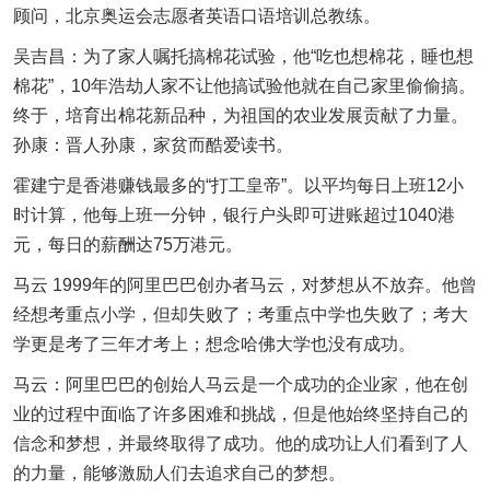
顾问，北京奥运会志愿者英语口语培训总教练。
吴吉昌：为了家人嘱托搞棉花试验，他“吃也想棉花，睡也想
棉花”，10年浩劫人家不让他搞试验他就在自己家里偷偷搞。
终于，培育出棉花新品种，为祖国的农业发展贡献了力量。
孙康：晋人孙康，家贫而酷爱读书。
霍建宁是香港赚钱最多的“打工皇帝”。以平均每日上班12小
时计算，他每上班一分钟，银行户头即可进账超过1040港
元，每日的薪酬达75万港元。
马云 1999年的阿里巴巴创办者马云，对梦想从不放弃。他曾
经想考重点小学，但却失败了；考重点中学也失败了；考大
学更是考了三年才考上；想念哈佛大学也没有成功。
马云：阿里巴巴的创始人马云是一个成功的企业家，他在创
业的过程中面临了许多困难和挑战，但是他始终坚持自己的
信念和梦想，并最终取得了成功。他的成功让人们看到了人
的力量，能够激励人们去追求自己的梦想。