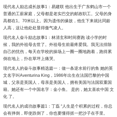
现代名人励志成长故事1：易建联 他出生于广东鹤山市一个
普通的工薪家庭，父母都是老实巴交的邮政职工。父母的身
高都在1。70米以上。因为遗传的缘故，他生下来就比同龄
人高，这让他处处显得傲气凌人。
现代名人奋斗励志故事1：林清玄和时间赛跑 读小学的时
候，我的外祖母去世了。外祖母生前最疼爱我。我无法排除
自己的忧伤，每天在学校的操场上一圈一圈地跑着，跑得累
倒在地上，扑在草坪上痛哭。
现代名人的奋斗故事精选篇一：做一条逆水前行的鱼 她的英
文名字叫Aventurina King，1986年出生在法国巴黎的中国
城，父亲是英国人，母亲是美国人，拥有美国与法国双重国
籍。她还有一个中国名字：金小鱼。 是的，她太喜欢中国 文
化 了。
现代名人的成功故事篇1：丁磊 “人生是个积累的过程，你总
会有摔倒，即使跌倒了，你也要懂得抓一把沙子在手里。