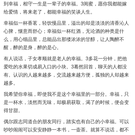
到幸福，相守一生是一辈子的幸福。3闺蜜，愿你我都能嫁
给爱情，将来老了，都能幸福的笑谈人生。
幸福似一杯香茗，轻饮慢品里，溢出的却是淡淡的清香沁人
心脾，惬意而舒心；幸福似一杯红酒，无论酒的种类是什
么，用心细品里，总能品出那缕浓浓的甘醇，让人陶醉不
醒，醉的是身，醉的是心。
有人说话，子女孝顺就是老人的幸福。3多花一分钟，把他
爱吃的水果切成易入口的小块。3蓦然回首，聊天的人都没
有。认识的人越来越多，交流越来越方便，孤独的人却越来
越多。
我希望你幸福，即使我不是这个幸福里的一部分。幸福，只
是一杯水，淡然而无味，却极易获取，渴了的时候，便会变
得甘甜。
偶尔跟志同道合的朋友同行，踏实也有自己的小幸福。可以
吵吵闹闹可以安安静静一本书，一壶茶。就算不说话，都不