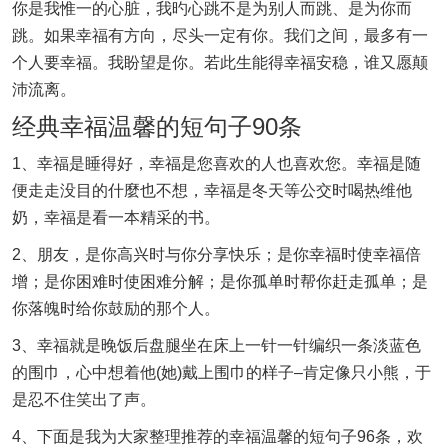
你是我惟一的心脏，我旳心跳不是为别人而跳、是为你而
跳。如果幸福有方向，尽头一定有你。我们之间，最多有一
个人要幸福。我盼望是你。若此生能得幸福安稳，谁又愿颠
沛流离。
经典幸福温馨的短句子90条
1、幸福是睡得好，幸福是您喜欢的人也喜欢您。幸福是随
便走走没目的什麼也不想，幸福是冬天等公交时喝热维他
奶，幸福是看一本精采的书。
2、朋友，是你高兴时与你分享快乐；是你幸福时使幸福倍
增；是你困难时使困难分解；是你孤单时帮你赶走孤单；是
你落魄时给你鼓励的那个人。
3、幸福就是晚饭后盘腿坐在床上一针一针编织一条淡蓝色
的围巾，心中想着他(她)戴上围巾的样子–肯定像只小熊，于
是忍不住笑出了声。
4、下面是我为大家整理推荐的幸福温馨的短句子96条，欢