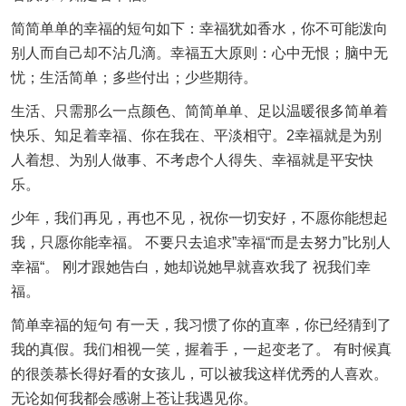
简简单单的幸福的短句如下：幸福犹如香水，你不可能泼向
别人而自己却不沾几滴。幸福五大原则：心中无恨；脑中无
忧；生活简单；多些付出；少些期待。
生活、只需那么一点颜色、简简单单、足以温暖很多简单着
快乐、知足着幸福、你在我在、平淡相守。2幸福就是为别
人着想、为别人做事、不考虑个人得失、幸福就是平安快
乐。
少年，我们再见，再也不见，祝你一切安好，不愿你能想起
我，只愿你能幸福。 不要只去追求”幸福“而是去努力”比别人
幸福“。 刚才跟她告白，她却说她早就喜欢我了 祝我们幸
福。
简单幸福的短句 有一天，我习惯了你的直率，你已经猜到了
我的真假。我们相视一笑，握着手，一起变老了。 有时候真
的很羡慕长得好看的女孩儿，可以被我这样优秀的人喜欢。
无论如何我都会感谢上苍让我遇见你。