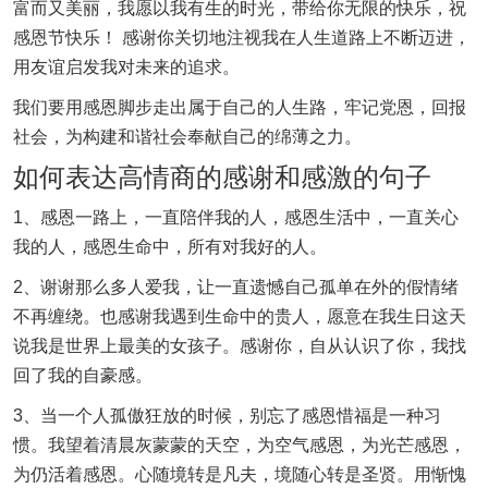
富而又美丽，我愿以我有生的时光，带给你无限的快乐，祝
感恩节快乐！ 感谢你关切地注视我在人生道路上不断迈进，
用友谊启发我对未来的追求。
我们要用感恩脚步走出属于自己的人生路，牢记党恩，回报
社会，为构建和谐社会奉献自己的绵薄之力。
如何表达高情商的感谢和感激的句子
1、感恩一路上，一直陪伴我的人，感恩生活中，一直关心
我的人，感恩生命中，所有对我好的人。
2、谢谢那么多人爱我，让一直遗憾自己孤单在外的假情绪
不再缠绕。也感谢我遇到生命中的贵人，愿意在我生日这天
说我是世界上最美的女孩子。感谢你，自从认识了你，我找
回了我的自豪感。
3、当一个人孤傲狂放的时候，别忘了感恩惜福是一种习
惯。我望着清晨灰蒙蒙的天空，为空气感恩，为光芒感恩，
为仍活着感恩。心随境转是凡夫，境随心转是圣贤。用惭愧