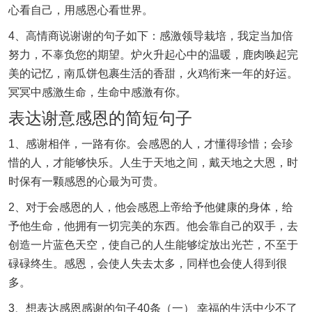
心看自己，用感恩心看世界。
4、高情商说谢谢的句子如下：感激领导栽培，我定当加倍
努力，不辜负您的期望。炉火升起心中的温暖，鹿肉唤起完
美的记忆，南瓜饼包裹生活的香甜，火鸡衔来一年的好运。
冥冥中感激生命，生命中感激有你。
表达谢意感恩的简短句子
1、感谢相伴，一路有你。会感恩的人，才懂得珍惜；会珍
惜的人，才能够快乐。人生于天地之间，戴天地之大恩，时
时保有一颗感恩的心最为可贵。
2、对于会感恩的人，他会感恩上帝给予他健康的身体，给
予他生命，他拥有一切完美的东西。他会靠自己的双手，去
创造一片蓝色天空，使自己的人生能够绽放出光芒，不至于
碌碌终生。感恩，会使人失去太多，同样也会使人得到很
多。
3、想表达感恩感谢的句子40条（一） 幸福的生活中少不了