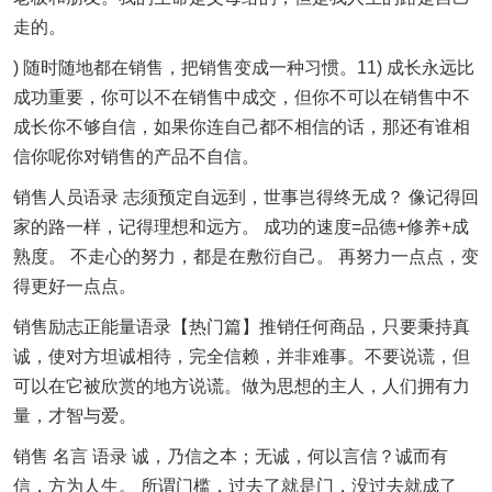
走的。
) 随时随地都在销售，把销售变成一种习惯。11) 成长永远比
成功重要，你可以不在销售中成交，但你不可以在销售中不
成长你不够自信，如果你连自己都不相信的话，那还有谁相
信你呢你对销售的产品不自信。
销售人员语录 志须预定自远到，世事岂得终无成？ 像记得回
家的路一样，记得理想和远方。 成功的速度=品德+修养+成
熟度。 不走心的努力，都是在敷衍自己。 再努力一点点，变
得更好一点点。
销售励志正能量语录【热门篇】推销任何商品，只要秉持真
诚，使对方坦诚相待，完全信赖，并非难事。不要说谎，但
可以在它被欣赏的地方说谎。做为思想的主人，人们拥有力
量，才智与爱。
销售 名言 语录 诚，乃信之本；无诚，何以言信？诚而有
信，方为人生。 所谓门槛，过去了就是门，没过去就成了