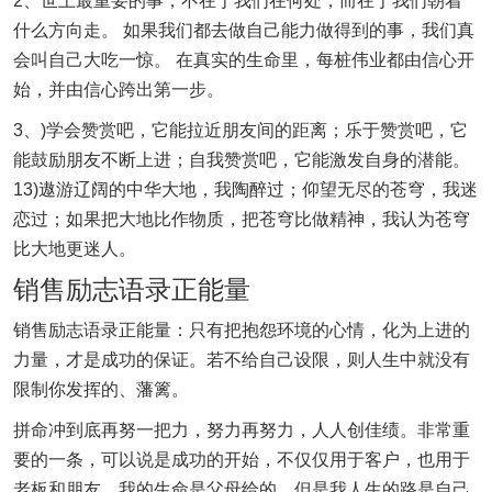
2、世上最重要的事，不在于我们在何处，而在于我们朝着
什么方向走。 如果我们都去做自己能力做得到的事，我们真
会叫自己大吃一惊。 在真实的生命里，每桩伟业都由信心开
始，并由信心跨出第一步。
3、)学会赞赏吧，它能拉近朋友间的距离；乐于赞赏吧，它
能鼓励朋友不断上进；自我赞赏吧，它能激发自身的潜能。
13)遨游辽阔的中华大地，我陶醉过；仰望无尽的苍穹，我迷
恋过；如果把大地比作物质，把苍穹比做精神，我认为苍穹
比大地更迷人。
销售励志语录正能量
销售励志语录正能量：只有把抱怨环境的心情，化为上进的
力量，才是成功的保证。若不给自己设限，则人生中就没有
限制你发挥的、藩篱。
拼命冲到底再努一把力，努力再努力，人人创佳绩。非常重
要的一条，可以说是成功的开始，不仅仅用于客户，也用于
老板和朋友。我的生命是父母给的，但是我人生的路是自己