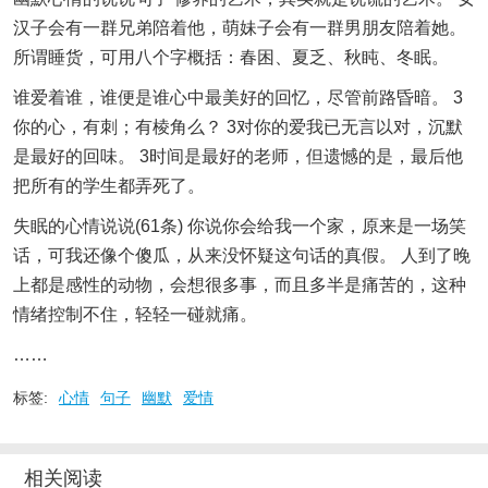
汉子会有一群兄弟陪着他，萌妹子会有一群男朋友陪着她。
所谓睡货，可用八个字概括：春困、夏乏、秋盹、冬眠。
谁爱着谁，谁便是谁心中最美好的回忆，尽管前路昏暗。 3
你的心，有刺；有棱角么？ 3对你的爱我已无言以对，沉默
是最好的回味。 3时间是最好的老师，但遗憾的是，最后他
把所有的学生都弄死了。
失眠的心情说说(61条) 你说你会给我一个家，原来是一场笑
话，可我还像个傻瓜，从来没怀疑这句话的真假。 人到了晚
上都是感性的动物，会想很多事，而且多半是痛苦的，这种
情绪控制不住，轻轻一碰就痛。
……
标签:
心情
句子
幽默
爱情
相关阅读