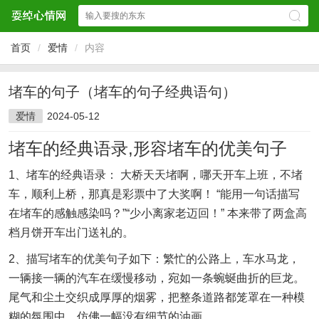
首页
/
爱情
/
内容
堵车的句子（堵车的句子经典语句）
爱情
2024-05-12
堵车的经典语录,形容堵车的优美句子
1、堵车的经典语录： 大桥天天堵啊，哪天开车上班，不堵
车，顺利上桥，那真是彩票中了大奖啊！ “能用一句话描写
在堵车的感触感染吗？”“少小离家老迈回！” 本来带了两盒高
档月饼开车出门送礼的。
2、描写堵车的优美句子如下：繁忙的公路上，车水马龙，
一辆接一辆的汽车在缓慢移动，宛如一条蜿蜒曲折的巨龙。
尾气和尘土交织成厚厚的烟雾，把整条道路都笼罩在一种模
糊的氛围中，仿佛一幅没有细节的油画。