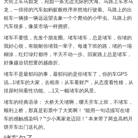
大街上车马如龙 ，宛如一条无边无际的大海。马路上车水马
龙，一排排的汽车如蚂蚁般秩序井然地行驶着。马路上的出
租车一辆接一辆远远望去象一个个爬动的小甲虫。马路上的
汽车很多，像菜市场一样拥挤。
堵车不要慌，先发个朋友圈。堵车堵车，总是堵车，你堵的
我好心烦，有能耐你堵我一辈子。每逢下班的路，堵的一塌
糊涂，红灯绿灯都停，半天不动一步。回家路上总是堵车，
好像越迫切想要的越曲折。
堵车不是最郁闷的事，最郁闷的是你堵车了，你的车GPS
说...1堵车的大家，去相亲：从车看财产，从态度看性格，从
排尿时间看性功能。...1又一幅堵车的风景。
堵车的经典语录： 大桥天天堵啊，哪天开车上班，不堵车，
顺利上桥，那真是彩票中了大奖啊！ “能用一句话描写在堵
车的感触感染吗？”“少小离家老迈回！” 本来带了两盒高档月
饼开车出门送礼的。