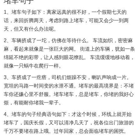
堵车句子
1、堵车句子如下：离家远真的很不好，一个假期七天的
话，来回折腾两天，考虑到路上堵车，可能又会少一到两
天，但又有什么办法呢。
2、车辆挤成了一坨，仿佛在等待什么。 车流如织，密密麻
麻，看起来就像是一张巨大的网。 街道上的车辆，犹如一条
绵延不绝的彩带，让人感到眼花缭乱。 车流缓缓地移动着，
就像一只蜗牛在爬行一样。
3、车挤成了一疙瘩，司机们烦躁不安，喇叭声响成一片。
宽坦的马路一时间变的水泄不通。堵车的最高境界是：不堵
车你还嫌心里不舒服。堵车堵车，总是堵车，你堵的我好心
烦，有能耐你堵我一辈子。
4、堵车的句子经典语句如下：才这个时候，环线上就开始
堵车了，国庆长假，又可以清净几天了，祝各位出门旅游的
千万不要堵在路上哦。过年回家，总会面临堵车的困扰。