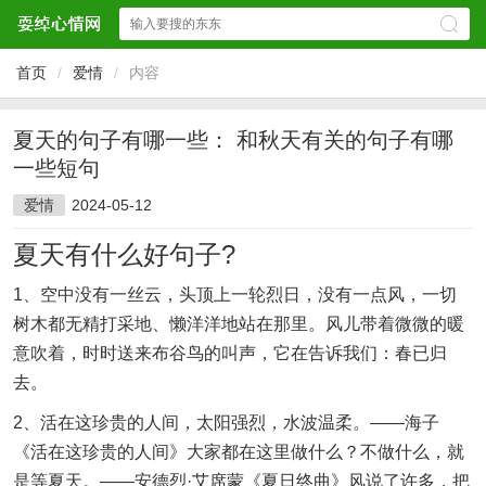
首页
/
爱情
/
内容
夏天的句子有哪一些： 和秋天有关的句子有哪
一些短句
爱情
2024-05-12
夏天有什么好句子?
1、空中没有一丝云，头顶上一轮烈日，没有一点风，一切
树木都无精打采地、懒洋洋地站在那里。风儿带着微微的暖
意吹着，时时送来布谷鸟的叫声，它在告诉我们：春已归
去。
2、活在这珍贵的人间，太阳强烈，水波温柔。——海子
《活在这珍贵的人间》大家都在这里做什么？不做什么，就
是等夏天。——安德烈·艾席蒙《夏日终曲》风说了许多，把