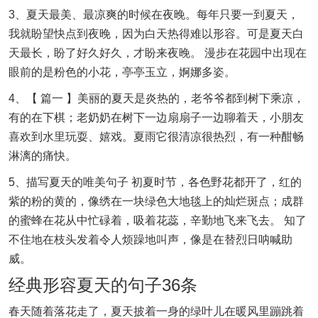
3、夏天最美、最凉爽的时候在夜晚。每年只要一到夏天，
我就盼望快点到夜晚，因为白天热得难以形容。可是夏天白
天最长，盼了好久好久，才盼来夜晚。 漫步在花园中出现在
眼前的是粉色的小花，亭亭玉立，婀娜多姿。
4、【 篇一 】美丽的夏天是炎热的，老爷爷都到树下乘凉，
有的在下棋；老奶奶在树下一边扇扇子一边聊着天，小朋友
喜欢到水里玩耍、嬉戏。夏雨它很清凉很热烈，有一种酣畅
淋漓的痛快。
5、描写夏天的唯美句子 初夏时节，各色野花都开了，红的
紫的粉的黄的，像绣在一块绿色大地毯上的灿烂斑点；成群
的蜜蜂在花从中忙碌着，吸着花蕊，辛勤地飞来飞去。 知了
不住地在枝头发着令人烦躁地叫声，像是在替烈日呐喊助
威。
经典形容夏天的句子36条
春天随着落花走了，夏天披着一身的绿叶儿在暖风里蹦跳着