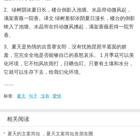
2、绿树阴浓夏日长，楼台倒影入池塘。水晶帘动微风起，
满架蔷薇一院香。译文 绿树葱郁浓阴夏日漫长，楼台的倒影
映入了池塘。水晶帘在抖动微风拂起，满架蔷薇惹得一院芳
香。
3、夏天是热情的吉普赛女郎，没有忧抱琵琶半遮面的娇
羞，完完全全地是否能够自己的喜怒哀乐。 1 月季花可以美
化环境，它不怕风吹雨打，日晒虫叮。只要有土壤和水分，
它就可以生存下去，给我们化环境。
……
标签:
夏天
句子
没有
爱情
相关阅读
夏天的文案简短 ，夏天文案简短发朋友圈