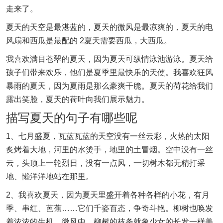
走来了。
夏天的天空是最湛蓝的，夏天的微风是最凉爽的，夏天的电
风扇和西瓜是最配的 2夏天需要西瓜，大西瓜。
我喜欢满目苍翠的夏天，因为夏天可纵情泳池游泳。夏天给
孩子们带来欢乐，他们是夏季里最快乐的天使。我喜欢狂风
暴雨的夏天，因为夏雨是那么豪爽干脆。夏天的荷花给我们
露出笑脸，夏天的荷叶向我们展示魅力。
描写夏天的句子有哪些呢
1、七月盛夏，瓦蓝瓦蓝的天空没有一丝云彩，火热的太阳
炙烤着大地，河里的水烫手，地里的土冒烟。空中没有一丝
云，头顶上一轮烈日，没有一点风，一切树木都无精打采
地、懒洋洋地站在那里。
2、我喜欢夏天，因为夏天里盛开着各种各样的小花，有月
季、串红、芭蕉……它们千姿百态，争奇斗艳。柳树也唤发
着浓浓的生机，微风中，柳树的枝条就象少女的长发一样美