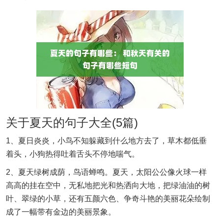
关于夏天的句子大全(5篇)
1、夏日炎炎，小鸟不知躲藏到什么地方去了，草木都低垂
着头，小狗热得吐着舌头不停地喘气。
2、夏天绿树成荫，鸟语蝉鸣。夏天，太阳公公像火球一样
高高的挂在空中，无私地把光和热洒向大地，把绿油油的树
叶、翠绿的小草，还有五颜六色、争奇斗艳的美丽花朵绘制
成了一幅带有金边的美丽景象。