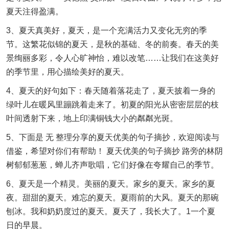
夏天注得盈满。
3、夏天真美好，夏天，是一个充满活力又变化无穷的季
节。这繁花似锦的夏天，是秋的基础、冬的前奏。春天的美
景绚丽多彩，令人心旷神怡，难以改笔……让我们在这美好
的季节里，用心描绘美好的夏天。
4、夏天的好句如下：春天随着落花走了，夏天披着一身的
绿叶儿在暖风里蹦跳着走来了。初夏的阳光从密密层层的枝
叶间透射下来，地上印满铜钱大小的粼粼光斑。
5、下面是 无 整理分享的夏天优美的句子摘抄，欢迎阅读与
借鉴，希望对你们有帮助！ 夏天优美的句子摘抄 路旁的林阴
树郁郁葱葱，蝉儿齐声歌唱，它们好像在夸耀自己的季节。
6、夏天是一个精灵。美丽的夏天。家乡的夏天。家乡的夏
夜。甜甜的夏天。难忘的夏天。夏雨前的大风。夏天的那碗
刨冰。我和奶奶度过的夏天。夏天了，我长大了。1一个夏
日的早晨。