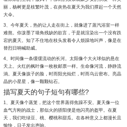
丽，杨树更是枝繁叶茂，在炎热在夏天为我们撑起一个天然
大伞。
3、今年夏天，热的让人走在街上，就像进了蒸汽浴室一样
难熬。你泼墨了墙角残缺的欲言，于是就渲染出一个没有跌
宕的夏天。知了不住地在枝头发着令人烦躁地叫声，像是在
替烈日呐喊助威。
4、时间像一条缓缓流动的长河。太阳像个大火球似的悬在
天上。火红的枫叶像一枚枚邮票一样。生命像河流，静静流
淌。夏天像孩子的脸，时而阳光灿烂，时而乌云密布。亮晶
晶的小星星，像一颗颗钻石。
描写夏天的句子短句有哪些?
1、夏天像个蒸笼，把这个世界蒸得焦躁不安。夏天像一位
血气方刚的战士，那似火的骄阳便是他闪亮的盔甲。在夏
天，我们吃绿豆、桃、樱桃和甜瓜。在各种意义上都漫长且
愉快，日子发出声响。