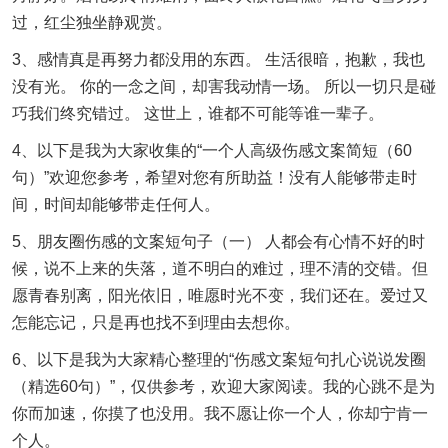
过，红尘独坐静观赏。
3、感情真是再努力都没用的东西。 生活很暗，抱歉，我也
没有光。 你的一念之间，却害我动情一场。 所以一切只是碰
巧我们终究错过。 这世上，谁都不可能等谁一辈子。
4、以下是我为大家收集的“一个人高级伤感文案简短（60
句）”欢迎您参考，希望对您有所助益！没有人能够带走时
间，时间却能够带走任何人。
5、朋友圈伤感的文案短句子（一） 人都会有心情不好的时
候，说不上来的失落，道不明白的难过，理不清的交错。但
愿青春别离，阳光依旧，唯愿时光不变，我们还在。爱过又
怎能忘记，只是再也找不到理由去想你。
6、以下是我为大家精心整理的“伤感文案短句扎心说说发圈
（精选60句）”，仅供参考，欢迎大家阅读。我的心跳不是为
你而加速，你摸了也没用。我不愿让你一个人，你却宁肯一
个人。