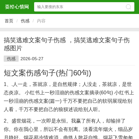
首页
/
伤感
/
内容
搞笑逃难文案句子伤感 ，搞笑逃难文案句子伤
感图片
伤感
2026-05-27
短文案伤感句子(热门60句)
1、.人一走，茶就凉，是自然规律；人没走，茶就凉，是世
态炎凉。 小红书上一秒泪崩的伤感文案摘录(60句) 小红书上
一秒泪崩的伤感文案(篇一) 千万不要把自己的软弱展现给别
人看，千万不要把自己的狼狈述说给别人听。
2、盛世烟花，一次即是永恒。我赢了所有人，却输掉了
你。你在我心里，所以不会有别离。淡看流年烟火，细品岁
月静好。烟花易冷情难消，曲终人散花自憔。烟花飞雪匆匆