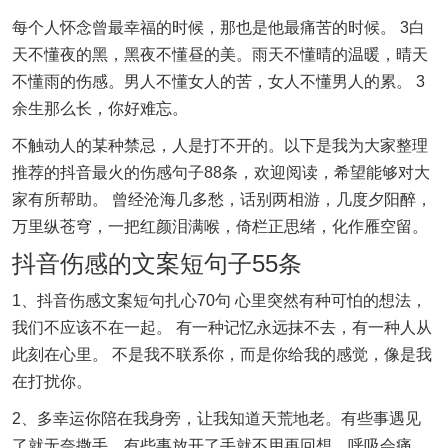
每个人怀念曾最幸福的时候，那也是他最痛苦的时候。 3白
天不懂夜的黑，黑夜不懂昼的美。雨天不懂晴的温暖，晴天
不懂雨的伤感。男人不懂女人的苦，女人不懂男人的累。 3
余生那么长，你好难忘。
不触动人的某种禁忌，人是打不开的。以下是我为大家整理
推荐的抖音最火的伤感句子88条，欢迎阅读，希望能够对大
家有所帮助。 曾经沧海几多愁，话别两相游，几度夕阳醉，
万里纵苍穹，一把红颜泪满喉，倚栏正思绪，化作雁空留。
抖音伤感的文案短句子55条
1、抖音伤感文案短句扎心70句 心里突然有种可怕的想法，
我们不应该不在一起。 有一种记忆永远抹不去，有一种人从
此刻在心里。 不是我不联系你，而是你给我的感觉，像是我
在打扰你。
2、多幸运你陪在我身旁，让我知道天荒地老。有些事遇见
了就无奈撒手，有些事放开了手就不用再回想。呼吸会痛，