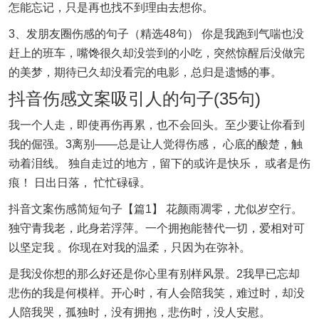
怎能忘记，只是再也找不到理由去想你。
3、发朋友圈伤感的句子（精选48句） 你是我跑到气喘也没
赶上的班车，嘴馋很久却没尝到的小吃，突然惊醒后没做完
的美梦，期待已久却没看完的电影，总归是遗憾的事。
抖音伤感文案吸引人的句子(35句)
我一个人走，即使再伤再累，也不会回头。至少要让你看到
我的倔强。3离别——总是让人觉得伤感， 心底的酸楚，触
动着泪线。 独自走过的地方，留下的或许是快乐， 或者是伤
痕！ 日出日落， 忙忙碌碌。
抖音文案伤感简短句子【篇1】 花颜雨凋零，尤似岁空行。
独守青我老，此身若浮萍。一个拥抱能替代一切，爱相对可
以坚定我 。你现在对我的温柔，只因为在弥补。
是我没你想的那么好还是你心里有别样风景。2我早已忘却
悲伤的我是何模样。开心时，有人会陪我笑，难过时，却没
人陪我哭，孤独时，没有拥抱，悲伤时，没人安慰。