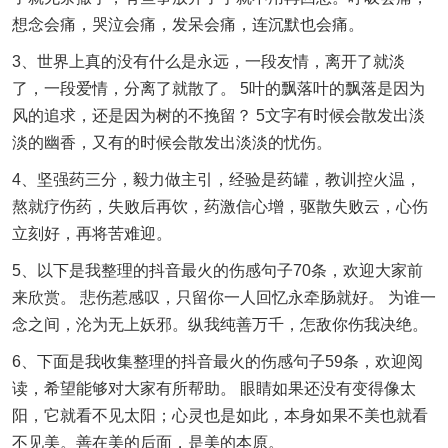
想念会痛，哭泣会痛，发呆会痛，连沉默也会痛。
3、世界上真的没有什么是永远，一段友情，离开了就淡
了，一段爱情，分离了就散了。 5叶的飘落叶的飘落是因为
风的追求，还是因为树的不挽留？ 5文字有时候会散发出淡
淡的幽香，又有的时候会散发出淡淡的忧伤。
4、坚强药三分，毅力做主引，经验是药罐，教训控火温，
熬就疗伤药，失败后再饮，药激信心增，驱散失败云，心伤
立刻好，再将苦难迎。
5、以下是我整理的抖音最火的伤感句子70条，欢迎大家前
来欣赏。 悲伤惹感叹，只留你一人回忆永牵肠就好。 为谁一
念之间，沦为无上妖邪。纵我纯善万千，怎敌你伤我决绝。
6、下面是我收集整理的抖音最火的伤感句子59条，欢迎阅
读，希望能够对大家有所帮助。 眼睛如果还没有变得像太
阳，它就看不见太阳；心灵也是如此，本身如果不美也就看
不见美。善在美的后面，是美的本原。