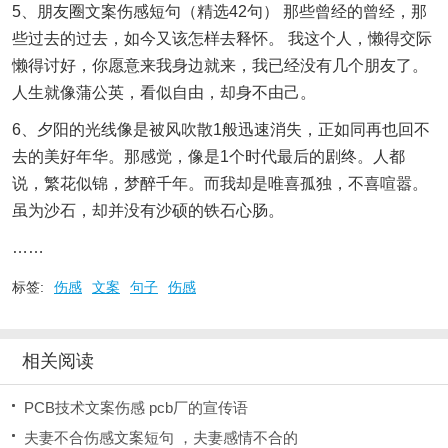
5、朋友圈文案伤感短句（精选42句） 那些曾经的曾经，那
些过去的过去，如今又该怎样去释怀。 我这个人，懒得交际
懒得讨好，你愿意来我身边就来，我已经没有几个朋友了。
人生就像蒲公英，看似自由，却身不由己。
6、夕阳的光线像是被风吹散1般迅速消失，正如同再也回不
去的美好年华。那感觉，像是1个时代最后的剧终。人都
说，繁花似锦，梦醉千年。而我却是唯喜孤独，不喜喧嚣。
虽为沙石，却并没有沙硕的铁石心肠。
……
标签:
伤感
文案
句子
伤感
相关阅读
PCB技术文案伤感 pcb厂的宣传语
夫妻不合伤感文案短句 ，夫妻感情不合的