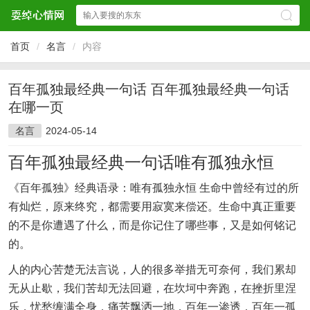
首页
/
名言
/
内容
百年孤独最经典一句话 百年孤独最经典一句话
在哪一页
名言
2024-05-14
百年孤独最经典一句话唯有孤独永恒
《百年孤独》经典语录：唯有孤独永恒 生命中曾经有过的所
有灿烂，原来终究，都需要用寂寞来偿还。生命中真正重要
的不是你遭遇了什么，而是你记住了哪些事，又是如何铭记
的。
人的内心苦楚无法言说，人的很多举措无可奈何，我们累却
无从止歇，我们苦却无法回避，在坎坷中奔跑，在挫折里涅
乐，忧愁缠满全身，痛苦飘洒一地，百年一渗透，百年一孤