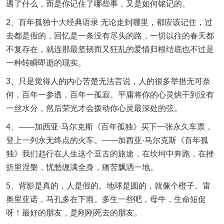
遇了什么，而是你记住了哪些事，又是如何铭记的。
2、百年孤独十大经典语录 无论走到哪里，都应该记住，过
去都是假的，回忆是一条没有尽头的路，一切以往的春天都
不复存在，就连那最坚韧而又狂乱的爱情归根结底也不过是
一种转瞬即逝的现实。
3、只是觉得人的内心苦楚无法言说，人的很多举措无可奈
何，百年一参透，百年一孤寂。平庸将你的心灵烘干到没有
一丝水分，然后荣光才会拨动你心灵最深处的弦。
4、——加西亚·马尔克斯《百年孤独》买下一张永久车票，
登上一列永无终点的火车。——加西亚·马尔克斯《百年孤
独》我们趋行在人生这个亘古的旅途，在坎坷中奔跑，在挫
折里涅槃，忧愁缠满全身，痛苦飘洒一地。
5、背影是真的，人是假的。地球是圆的，就像个橙子。雷
奥里亚诺，马孔多在下雨。多生一些吧，母牛，生命短促
呀！最好的朋友，是刚刚死去的朋友。