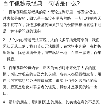
百年孤独最经典一句话是什么?
1、百年孤独里最经典的话：无论走到哪里，都应该记住，
过去都是假的，回忆是一条没有尽头的路，一切以往的春天
都不复存在，就连那最坚韧而又狂乱的爱情归根结底也不过
是一种转瞬即逝的现实。
2、人的内心苦楚无法言说，人的很多举措无可奈何，我们
累却无从止歇，我们苦却无法回避，在坎坷中奔跑，在挫折
里涅乐，忧愁缠满全身，痛苦飘洒一地，百年一渗透，百年
一孤寂。
3、百年孤独经典语录：正因为当初对未来做了太多的憧
憬，所以对现在的自己尤其失望。所有人都显得很寂寞，用
自己的方式想尽办法排遣寂寞，事实上仍是延续自己的寂
寞。寂寞是造化对群居者的诅咒，孤独才是寂寞的唯一出
口。
4、最好的朋友，是刚刚死去的朋友。其实他在意的不是死