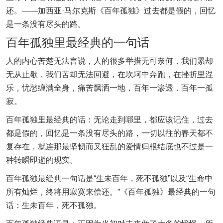
还。——加西亚·马尔克斯《百年孤独》过去都是假的，回忆
是一条没有尽头的路。
百年孤独里最经典的一句话
人的内心苦楚无法言说，人的很多举措无可奈何，我们累却
无从止歇，我们苦却无法回避，在坎坷中奔跑，在挫折里涅
乐，忧愁缠满全身，痛苦飘洒一地，百年一渗透，百年一孤
寂。
百年孤独里最经典的话：无论走到哪里，都应该记住，过去
都是假的，回忆是一条没有尽头的路，一切以往的春天都不
复存在，就连那最坚韧而又狂乱的爱情归根结底也不过是一
种转瞬即逝的现实。
百年孤独最经典一句话是“生未百年，死不孤独”以及“生命中
所有灿烂，终将用寂寞来偿还。”《百年孤独》最经典的一句
话：生未百年，死不孤独。