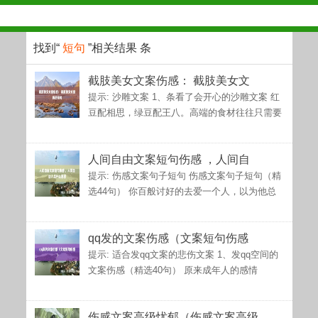
找到“
短句
”相关结果
条
截肢美女文案伤感： 截肢美女文
提示: 沙雕文案 1、条看了会开心的沙雕文案 红
豆配相思，绿豆配王八。高端的食材往往只需要
人间自由文案短句伤感 ，人间自
提示: 伤感文案句子短句 伤感文案句子短句（精
选44句） 你百般讨好的去爱一个人，以为他总
qq发的文案伤感（文案短句伤感
提示: 适合发qq文案的悲伤文案 1、发qq空间的
文案伤感（精选40句） 原来成年人的感情
伤感文案高级忧郁（伤感文案高级