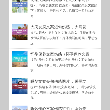
提示: 高级伤感文案 伤感而不烂俗的高级文案如
下：沉默人生若只如初见，你衔我一片纯白岁
月，
大病发疯文案短句伤感 ，大病发
提示: 最火生病时发的文案说说 1、生病的时候
发朋友圈的说说如下：身体脆弱的时候，思想也
迟
怀孕保养文案伤感（怀孕保养文案
提示: 孕妇文案短句干净治愈 孕妇文案短句如
下：期待你的出现，期待你的到来。特殊时期在
家
睡梦文案短句伤感图片 ，睡觉文
提示: 情绪低落抑郁的文案短句 1、时间会慢慢
沉淀，有些人会在你心底慢慢模糊。学会放手，
你
听歌伤心文案伤感短句： 听歌伤